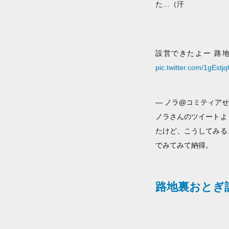
た…（汗
設営できたよー 路地
pic.twitter.com/1gEstj
— ノラ@コミティアせ15a
ノラさんのツイートよ
たけど、こうしてみる
でみてみて納得。
路地裏おとぎ