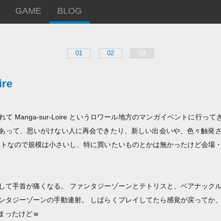
GAME
BLOG
01
02
03
ire
 Manga-sur-Loire というロワール地方のマンガイベントに行っ
あって、思いがけない人に再会できたり、新しい出会いや、色々触発
ントなので規模は小さいし、特に買いたいものとかは無かったけど会場
して手首が痛くなる。 ファンタジーゾーンとテトリスと、ベアナック
ンタジーゾーンの手動連射。 しばらくプレイしてたら感覚が戻ってか
まったけどｗ