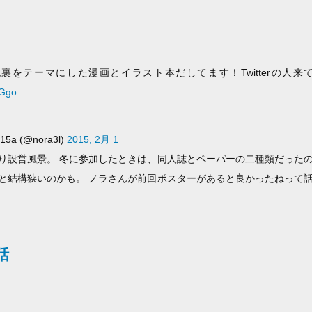
裏をテーマにした漫画とイラスト本だしてます！Twitterの人
qGgo
 (@nora3l)
2015, 2月 1
り設営風景。 冬に参加したときは、同人誌とペーパーの二種類だった
と結構狭いのかも。 ノラさんが前回ポスターがあると良かったねって
話