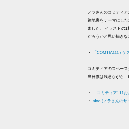
ノラさんのコミティア1
路地裏をテーマにした
ました。 イラストの
だろうかと思い描きなお
・
「COMTIA111 /
コミティアのスペースナ
当日僕は残念ながら、
・
「コミティア111お品
・
nino (ノラさんのサ