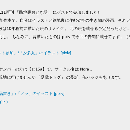
11新刊 「路地裏おとぎ話」 にゲストで参加しました♪
創作本で、自分はイラストと路地裏に住む架空の生き物の漫画、それ
1枚は10年程前に描いた絵のリメイク。 元の絵を載せる予定だったけど
し。 ちなみに、昔描いたものは pixiv で今回の告知に載せてます。（
 ゲスト参加」/「夕多丸」のイラスト [pixiv]
ンバーの方は【せ15a】で、サークル名は Nora 。
現地に行けませんが 「誘電ドッグ」 の委託、缶バッジもあります。
書き」/「ノラ」のイラスト [pixiv]
イト)