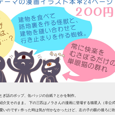
とぎ話のポップ、缶バッジの台紙？とかを制作。
紹介文そのまま。 下の三匹はノラさんの漫画に登場する猫星人（非公
愛いのです♪ 作った時は気が付かなかったけど、左の子の眼の後ろに