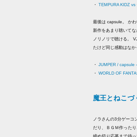
・
TEMPURA KIDZ v
最後は capsule
新作をあまり聴いてな
ノリノリで聴ける。 
たけど同じ感動はなか
・
JUMPER / capsule 
・
WORLD OF FANTASY
魔王とねこづ
ノラさんの3分ゲーコ
だり、ＢＧＭ作ったり
締め切り応募まで待っ