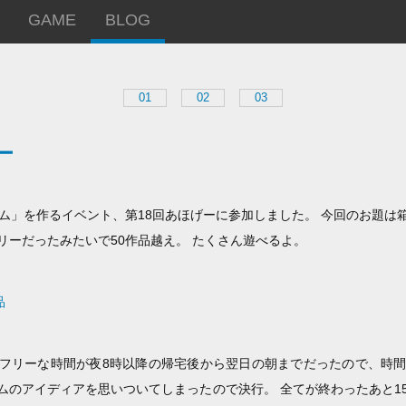
GAME
BLOG
01
02
03
ー
ーム」を作るイベント、第18回あほげーに参加しました。 今回のお題は
リーだったみたいで50作品越え。 たくさん遊べるよ。
品
フリーな時間が夜8時以降の帰宅後から翌日の朝までだったので、時
ムのアイディアを思いついてしまったので決行。 全てが終わったあと1