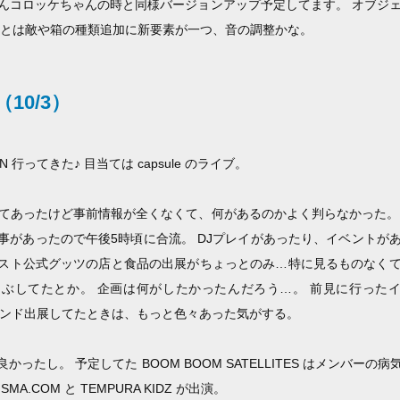
んコロッケちゃんの時と同様バージョンアップ予定してます。 オブジ
あとは敵や箱の種類追加に新要素が一つ、音の調整かな。
10/3）
PON 行ってきた♪ 目当ては capsule のライブ。
いてあったけど事前情報が全くなくて、何があるのかよく判らなかった。
事があったので午後5時頃に合流。 DJプレイがあったり、イベントが
スト公式グッツの店と食品の出展がちょっとのみ…特に見るものなく
してたとか。 企画は何がしたかったんだろう…。 前見に行ったイベントの
がスタンド出展してたときは、もっと色々あった気がする。
ったし。 予定してた BOOM BOOM SATELLITES はメンバー
MA.COM と TEMPURA KIDZ が出演。