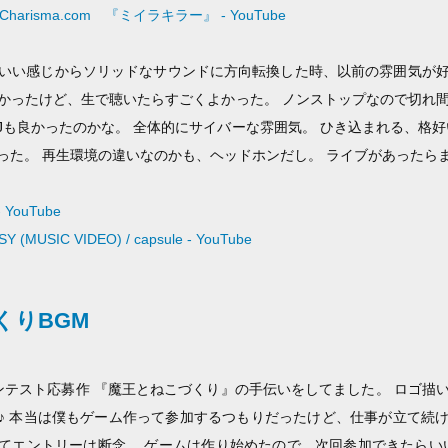
s Charisma.com 『ミイラキラー』 - YouTube
。 かわいい感じからソリッドなサウンドに方向転換した時、以前の雰囲気
かったけど、生で聴いたらすごくよかった。 ノンストップなので切れ
VJも良かったのかな。 全体的にサイバーな雰囲気。 ひき込まれる、格好
った。 再生環境の違いなのかも、ヘッドホンだし。 ライブがあったら
- YouTube
 (MUSIC VIDEO) / capsule - YouTube
くりBGM
ンテスト応募作 『魔王とねこづくり』の手伝いをしてました。 ロゴ描
♪ 本当は僕もゲーム作って参加するつもりだったけど、仕事が立て続
てエントリーは断念。 ゲームは作り始めたので、次回参加できたらいい