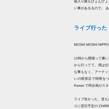
箱入り娘もぴょんぴょ
い事があるるので。 
ライブ行った（
MOSHI MOSHI NIP
11時から開場って書
から行ってて、僕は仕
な事もなく、アーティ
いの喫茶店で時間をつぶ
Kawaii で同企画
ライブ良かった、音も良か
りに翌日予定の CHARIS