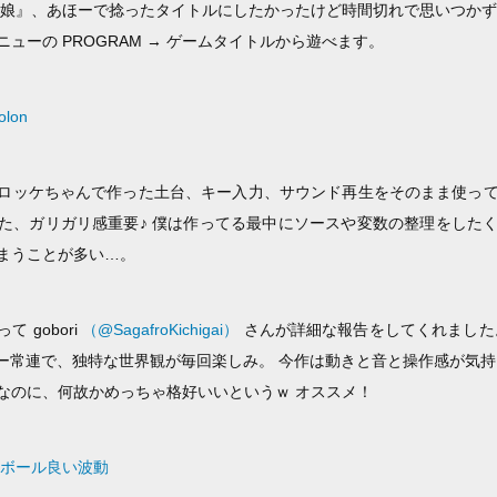
り娘』、あほーで捻ったタイトルにしたかったけど時間切れで思いつか
ューの PROGRAM → ゲームタイトルから遊べます。
lon
ロッケちゃんで作った土台、キー入力、サウンド再生をそのまま使っ
た、ガリガリ感重要♪ 僕は作ってる最中にソースや変数の整理をした
まうことが多い…。
 gobori
‏（@SagafroKichigai）
さんが詳細な報告をしてくれました
はあほげー常連で、独特な世界観が毎回楽しみ。 今作は動きと音と操作感が気
なのに、何故かめっちゃ格好いいというｗ オススメ！
ボール良い波動