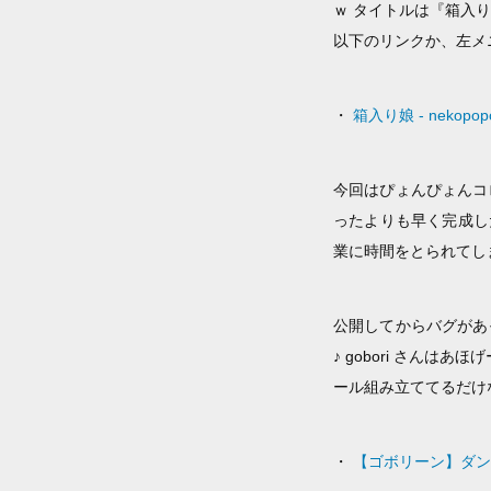
ｗ タイトルは『箱入
以下のリンクか、左メニ
・
箱入り娘 - nekopopo
今回はぴょんぴょんコ
ったよりも早く完成し
業に時間をとられてし
公開してからバグがあって
♪ gobori さん
ール組み立ててるだけ
・
【ゴボリーン】ダン