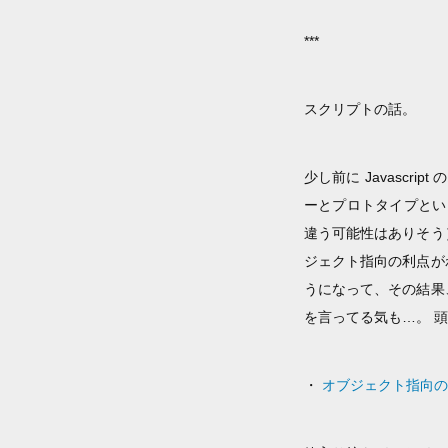
***
スクリプトの話。
少し前に Javasc
ーとプロトタイプという
違う可能性はありそう
ジェクト指向の利点が
うになって、その結果
を言ってる気も…。 
・
オブジェクト指向の J