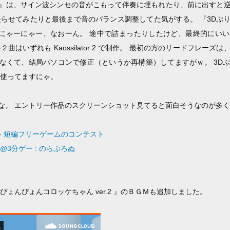
』は、サイン波シンセの音がこもって伴奏に埋もれたり、前に出すと
尖らせてみたりと最後まで音のバランス調整してた気がする。 『3Dぷ
 にゃーにゃー、なおーん。 途中で詰まったりしたけど、最終的にい
曲はいずれも Kaossilator 2 で制作。 最初の方のリードフレー
なくて、結局パソコンで修正（というか再構築）してますがｗ。 3D
 2 を使ってますにゃ。
な。 エントリー作品のスクリーンショット見てると面白そうなのが多く
 - 短編フリーゲームのコンテスト
3分ゲー : のらぶろぬ
ぴょんぴょんコロッケちゃん ver.2 』のＢＧＭも追加しました。