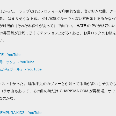
M 格好よかった。 ラップだけどメロディーが印象的な曲、音が好きな曲、
み。 はまりそうな予感。 少し電気グルーヴっぽい雰囲気もあるかなっ
対照的（それぞれ個性があって）で面白い。 HATE の PV が格好い
の雰囲気が狂気っぽくてテンション上がる♪ あと、お局ロックのお腹
い。
TE - YouTube
局ロック」 - YouTube
こんがらガール」 - YouTube
Z はダンス上手かった。 睡眠不足のカヴァーとか知ってる曲が多いし子供
 とのコラボ曲もあって、その曲の時だけ CHARISMA.COM が再登場。
なのかな。
MPURA KIDZ - YouTube