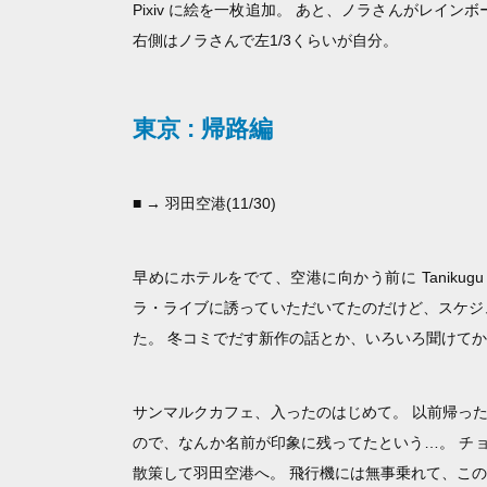
Pixiv に絵を一枚追加。 あと、ノラさんがレイ
右側はノラさんで左1/3くらいが自分。
東京 : 帰路編
■ → 羽田空港(11/30)
早めにホテルをでて、空港に向かう前に Tanikugu の s
ラ・ライブに誘っていただいてたのだけど、スケジ
た。 冬コミでだす新作の話とか、いろいろ聞けてか
サンマルクカフェ、入ったのはじめて。 以前帰っ
ので、なんか名前が印象に残ってたという…。 チ
散策して羽田空港へ。 飛行機には無事乗れて、こ