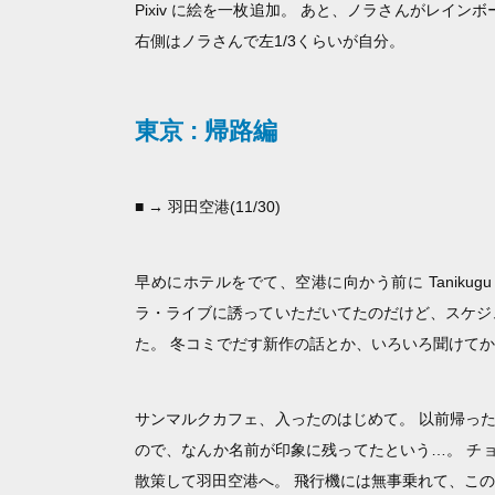
Pixiv に絵を一枚追加。 あと、ノラさんがレイ
右側はノラさんで左1/3くらいが自分。
東京 : 帰路編
■ → 羽田空港(11/30)
早めにホテルをでて、空港に向かう前に Tanikugu の s
ラ・ライブに誘っていただいてたのだけど、スケジ
た。 冬コミでだす新作の話とか、いろいろ聞けてか
サンマルクカフェ、入ったのはじめて。 以前帰っ
ので、なんか名前が印象に残ってたという…。 チ
散策して羽田空港へ。 飛行機には無事乗れて、こ