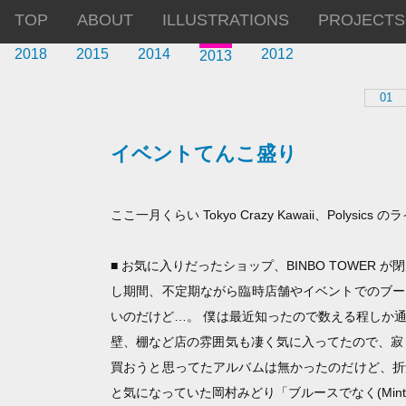
TOP
ABOUT
ILLUSTRATIONS
PROJECTS
2018
2015
2014
2012
2013
01
イベントてんこ盛り
ここ一月くらい Tokyo Crazy Kawaii、Polysic
■ お気に入りだったショップ、BINBO TOWER
し期間、不定期ながら臨時店舗やイベントでのブー
いのだけど…。 僕は最近知ったので数える程しか
壁、棚など店の雰囲気も凄く気に入ってたので、寂
買おうと思ってたアルバムは無かったのだけど、折
と気になっていた岡村みどり「ブルースでなく(Mint-