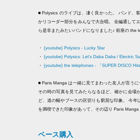
■ Polysics のライブは、凄く良かった。 バンド、
かリコーダー部分をみんなで大合唱。 全編通して
ら是非またみたいバンドになりました♪ 前座の the 
・
{youtube} Polysics - Lucky Star
・
{youtube} Polysics: Let's Daba Daba / Electric S
・
{youtube} the telephones - 「SUPER DISCO Hits
■ Paris Manga は一緒に見てまわった友人
その時の写真を見てみたらなるほど、確かに会場が
ど、道の幅やブースの区切りも窮屈な印象。 今年は JAPA
を満喫できた印象があって、その辺り Paris Ma
ベース購入